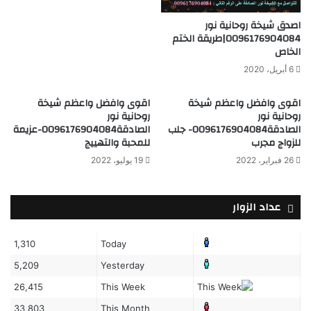
اصدق شيخة روحانية نور
0096176904084|طريقة الختم
الخاص
6 أبريل، 2020
اقوى وافضل واعظم شيخة
اقوى وافضل واعظم شيخة
روحانية نور
روحانية نور
الصادقة0096176904084- جلب
الصادقة0096176904084-عزيمة
للزواج مجرب
للمحبة والتهييج
26 فبراير، 2022
19 يوليو، 2022
عداد الزوار
1,310
Today
5,209
Yesterday
26,415
This Week
33,803
This Month