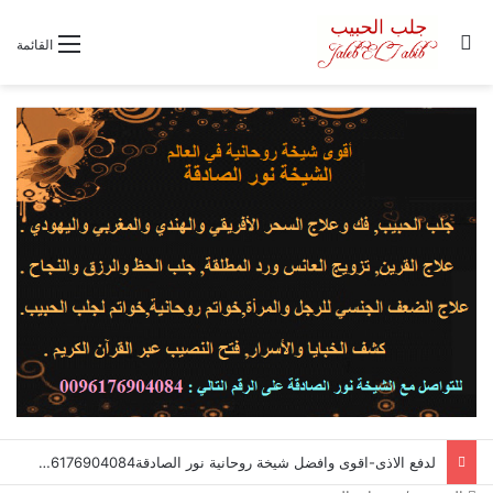
بحث عن
القائمة
لدفع الاذى-اقوى وافضل شيخة روحانية نور الصادقة0096176904084