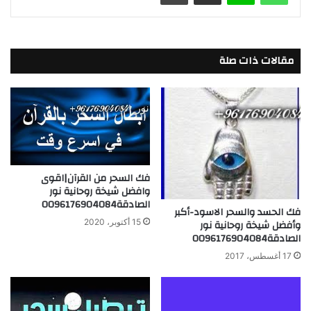
o
o
n
o
k
مقالات ذات صلة
فك السحر من القرآن|اقوى
وافضل شيخة روحانية نور
الصادقة0096176904084
فك الحسد والسحر الاسود-أكبر
15 أكتوبر، 2020
وأفضل شيخة روحانية نور
الصادقة0096176904084
17 أغسطس، 2017