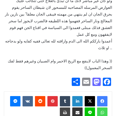
ولو كان غير مباشر لانك ما ان تبدئ بالعلاج حتى تتكالب عليك
العوارض المرسله المصاحبه للمسحور لان شيطان الساحر يقوم
بحرق الجان ان لم ينتهي من مهمته فيبقى الجان معلقا ً بين نارين نار
المعالج ونار الساحر ففهموا هذه اللطيفه فالضرب لايجوز اما سحر
العشق فذلك مبتلى فعمدوا الى السياسة في اقناع الجن فهم قوم
لايفقهون ومع كل عمل
أعمدوا بارككم الله الى الدم واراقته لله تعالى ففيه كفايه ولو بدجاجه
.. او ثلاث
(( وهذا الباب لاينفع مع الريح الاحمر وام الصبيان وغيرهم فقط لفك
السحر المعمول))
S
E
M
F
h
m
a
a
ar
ai
st
c
فيسبوك
X
لينكدإن
‏Tumblr
بينتيريست
‏Reddit
‏VKontakte
ماسنجر
e
l
o
e
واتساب
لاين
مشاركة عبر البريد
طباعة
d
b