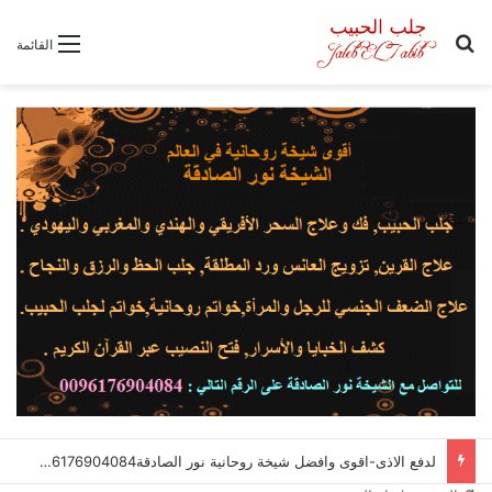
بحث عن
القائمة
لدفع الاذى-اقوى وافضل شيخة روحانية نور الصادقة0096176904084