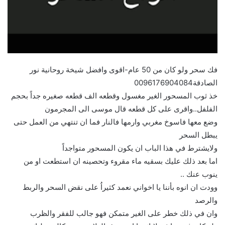
فك سحر ولو كان من 50 عام-اقوى وافضل شيخة روحانية نور
الصادقة0096176904084
خذ ثوب المسحور الغير مغسول وقطعه الف قطعه صغيره جداً بحجم
الفلفل..واقرى على كل قطعه قال موسى الى المجرمون
وضع معها فاسوخ مغربي وارمها فالنار فما ان تنتهي من العمل حتى
يبطل السحر
ولايشترط في هذا الباب ان يكون المسحور متواجداً
اما بعد ذلك عليك بسقيه ماء مقروء وتحصينه ان استطعت او من
ينوب عنك ..
وودت ان انوه بأننا يا اخواني نعمد كثيراُ على نقض السحر والربط
والرصد
وان في ذلك خطر على الغير متمكن فهو جالب للفقر والظرب