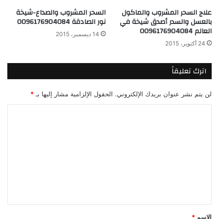
علاج السحر المشروب والماكول
السحر المشروب والصداع-شيخة
بالعسل والسدر أصدق شيخة في
نور الصادقة 0096176904084
العالم 0096176904084
14 ديسمبر، 2015
24 أكتوبر، 2015
اترك تعليقاً
لن يتم نشر عنوان بريدك الإلكتروني.
الحقول الإلزامية مشار إليها بـ
*
ا
ل
ت
ع
ل
ي
ق
*
الاسم
*