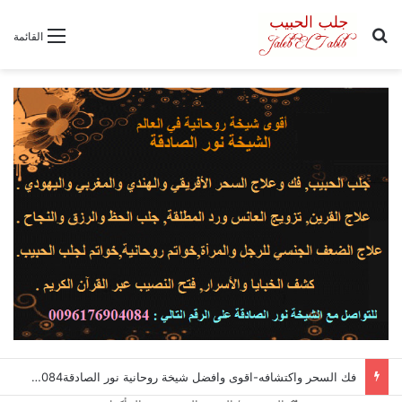
بحث عن
القائمة
فك السحر واكتشافه-اقوى وافضل شيخة روحانية نور الصادقة0096176904084