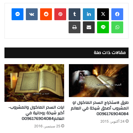
ar
ai
st
c
فيسبوك
X
لينكدإن
‏Tumblr
بينتيريست
‏Reddit
‏VKontakte
ماسنجر
e
l
o
e
واتساب
لاين
مشاركة عبر البريد
طباعة
d
b
o
o
n
o
k
مقالات ذات صلة
طرق لاستخراج السحر الماكول او
ايات السحر الماكول والمشروب-
المشروب أصدق شيخة في العالم
أكبر شيخة روحانية في
0096176904084
العالم0096176904084
24 أكتوبر، 2015
25 سبتمبر، 2016