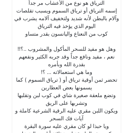
الترياق هو نوع من الأعشاب مر جداً
إسمه الترياق أو ترياق السموم ويسبب تقلصات
وآلام بالبطن لأنه شديد ولتخفيف آلامه يشرب في
اليوم الذي يؤخذ فيه الترياق
كوب من النعناع واليانسون بقدر متساو
وهل هو مفيد للسحر المأكول والمشروب ..؟!!
نعم ، مفيد ونافع جداً وقد جربه الكثير ونفعهم
بقدرة الله وبأمره
وما هي استعمالاته … ؟!
تحضر ثمن أوقية ترياق أو ( ترياق السموم ) كما
يسمونها بعض العطارين
وتضع ملعقة صغيرة شاي في كوب لبن وتقلبها
وتشربها على الريق
ويكون اللبن مقري عليه الرقية الشرعية كاملة و
آيات فك السحر
ويا حبذا لو كان مقري عليه سورة البقرة