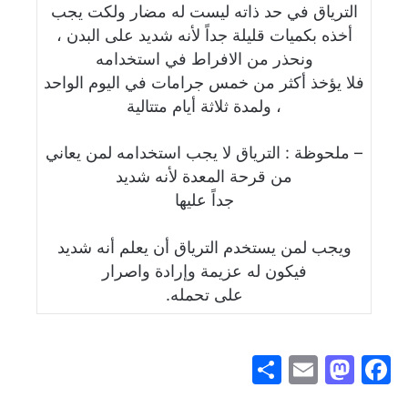
الترياق في حد ذاته ليست له مضار ولكت يجب
أخذه بكميات قليلة جداً لأنه شديد على البدن ،
ونحذر من الافراط في استخدامه
فلا يؤخذ أكثر من خمس جرامات في اليوم الواحد
، ولمدة ثلاثة أيام متتالية
– ملحوظة : الترياق لا يجب استخدامه لمن يعاني
من قرحة المعدة لأنه شديد
جداً عليها
ويجب لمن يستخدم الترياق أن يعلم أنه شديد
فيكون له عزيمة وإرادة واصرار
على تحمله.
S
E
M
F
h
m
a
a