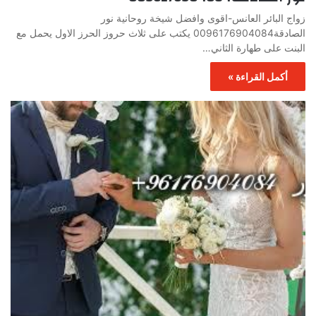
زواج البائر العانس-اقوى وافضل شيخة روحانية نور
الصادقة0096176904084 يكتب على ثلاث حروز الحرز الاول يحمل مع
البنت على طهارة الثاني…
أكمل القراءة »