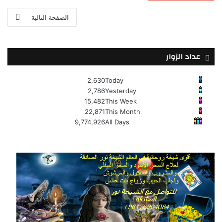
الصفحة التالية
عداد الزوار
2,630
Today
2,786
Yesterday
15,482
This Week
22,871
This Month
9,774,926
All Days