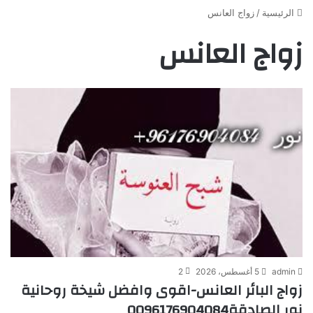
الرئيسية
/
زواج العانس
زواج العانس
admin
5 أغسطس، 2026
2
زواج البائر العانس-اقوى وافضل شيخة روحانية
نور الصادقة0096176904084