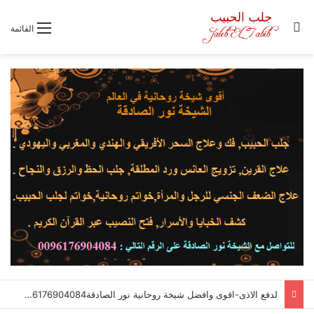
بحث عن
القائمة
لدفع الاذى-اقوى وافضل شيخة روحانية نور الصادقة0096176904084