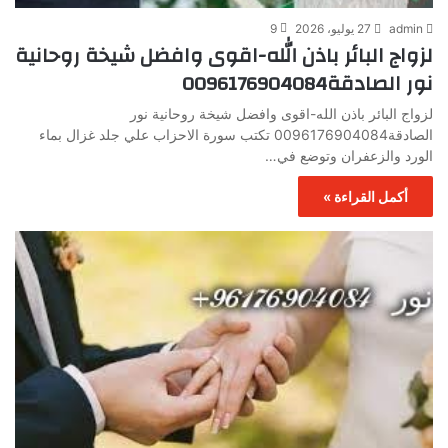
admin
27 يوليو، 2026
9
لزواج البائر باذن الله-اقوى وافضل شيخة روحانية
نور الصادقة0096176904084
لزواج البائر باذن الله-اقوى وافضل شيخة روحانية نور
الصادقة0096176904084 تكتب سورة الاحزاب علي جلد غزال بماء
الورد والزعفران وتوضع في…
أكمل القراءة »