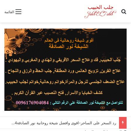
بحث عن
القائمة
رد السحر على الساحر-اقوى وافضل شيخة روحانية نور الصادقة0096176904084