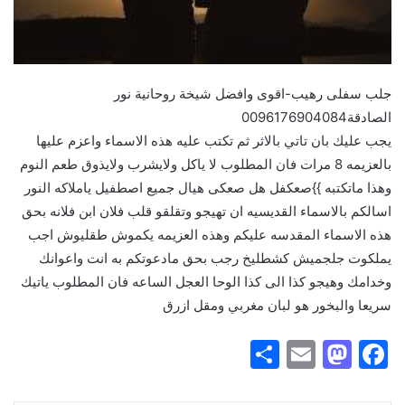
جلب سفلى رهيب-اقوى وافضل شيخة روحانية نور
الصادقة0096176904084
يجب عليك بان تاتي بالاثر ثم تكتب عليه هذه الاسماء واعزم عليها
بالعزيمه 8 مرات فان المطلوب لا ياكل ولايشرب ولايذوق طعم النوم
وهذا ماتكتبه }}صعكفل هل صعكى هيال جميع اصطفيل ياملاكه النور
اسالكم بالاسماء القديسيه ان تهيجو وتقلقو قلب فلان ابن فلانه بحق
هذه الاسماء المقدسه عليكم وهذه العزيمه يكموش طقليوش اجب
يملكوت جلجميش كشطليخ رجب بحق مادعوتكم به انت واعوانك
وخدامك وهيجو كذا الى كذا الوحا العجل الساعه فان المطلوب ياتيك
سريعا والبخور هو لبان مغربي ومقل ازرق
S
E
M
F
h
m
a
a