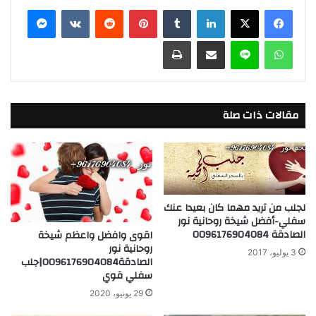
ar
ai
st
c
فيسبوك
X
لينكدإن
‏Tumblr
بينتيريست
‏Reddit
‏VKontakte
ماسنجر
e
l
o
e
واتساب
لاين
مشاركة عبر البريد
طباعة
d
b
o
o
n
o
k
مقالات ذات صلة
لجلب من تريد مهما كان بعيدا عنك
سفلي-أفضل شيخة روحانية نور
الصادقة 0096176904084
اقوى وافضل واعظم شيخة
روحانية نور
3 يوليو، 2017
الصادقة0096176904084|جلب
سفلي قوي
29 يونيو، 2020