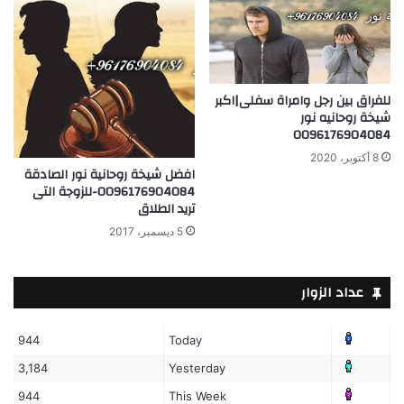
للفراق بين رجل وامراة سفلى|اكبر
شيخة روحانيه نور
0096176904084
8 أكتوبر، 2020
افضل شيخة روحانية نور الصادقة
0096176904084-للزوجة التى
تريد الطلاق
5 ديسمبر، 2017
عداد الزوار
944
Today
3,184
Yesterday
944
This Week