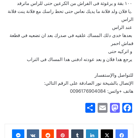
١٠٠ بقة و يرغوثة فى الفراش من الكرعين حتى للراس ماترقد
.يا فلان ولد فلانة ما يديك نعاس حتى تحط راسك مع فلانة ينت فلانة
الراس
عند الراس
بعدها خدى دلك المساك علقيه فى صدرك بعد ان تضعيه فى قطعة
قماش احمر
و اتركيه حتى
يرجع هدا فلان و بعد عودته ادفنى هدا المساك فى التراب
للتواصل والإستفسار
الإتصال بالشيخة نور الصادقة على الرقم التالي:
هاتف +واتس: 0096176904084
S
E
M
F
h
m
a
a
ar
ai
st
c
فيسبوك
X
لينكدإن
‏Tumblr
بينتيريست
‏Reddit
‏VKontakte
ماسنجر
e
l
o
e