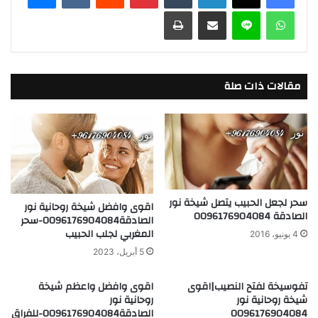
واتساب
لاين
مشاركة عبر البريد
طباعة
d
b
o
o
n
o
k
مقالات ذات صلة
سحر لجعل الحبيب يتصل شيخة نور
اقوى وافضل شيخة روحانية نور
الصادقة 0096176904084
الصادقة0096176904084-سحر
المغربي لجلب الحبيب
4 يونيو، 2016
5 أبريل، 2023
تفوسيخة لفتح النصيب|اقوى
اقوى وافضل واعظم شيخة
شيخة روحانية نور
روحانية نور
0096176904084
الصادقة0096176904084-للفراق