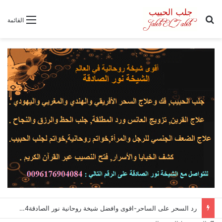
بحث عن
القائمة
رد السحر على الساحر-اقوى وافضل شيخة روحانية نور الصادقة0096176904084