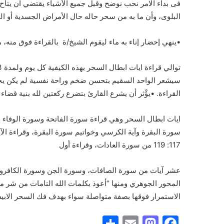
فى بداء الامر نحب نوضح وقبل جميع الأشياء يقتضي أن يتاح ع
البلوى، وأن ما به من سحر حاله حال الأمراض الجسدية أو النفس
•ينهي إحضار إناء به ماء ليقوم الشيخ/ة بالقراءة فوق منه، مع
سيشعر الواحد السقيم بتحسن ضخم وراحة نفسية لم يكن يحس 
القراءة. •يؤْثر أن يشرع القارئ بتضرع ركعتين لله بنية قضاء
ايات ابطال السحر وهي قراءة سورة الفاتحة وسورة الوفاء 
117: 119 من سورة العادات، وقراءة أول
عشر آيات من سورة الصافات، وسورة الجن وسورة الكافرون. ف
المحور الجوهري ومنها “أعوذ بكلمات الله التامات من شر ما
الاستمرار فوقها بصفة متواصلة سواء بهدف فك السحر الابي
S
E
M
F