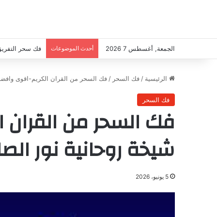
الجمعة, أغسطس 7 2026
أحدث الموضوعات
فك سحر التفريق-اقو
الرئيسية
/
فك السحر
/
فك السحر من القران الكريم-اقوى وافضل شيخة رو
فك السحر
فك السحر من القران 
شيخة روحانية نور الصادقة6904084
5 يونيو، 2026