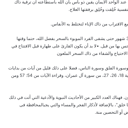
ند الواحد الايمان يقين ذو بأس بأن الله باستطاعته أن ترقية ذاك
ية خُلِقت وخُلِق برفقتها العلاج.
 الاقتراب من ذاك الإناء لتختلط به الأنفاس.
توالي قراءة ايات ابطال السحر بهذه الكيفية كل يوم ولمدة 3 شهور حتى يشفى الفرد الموبوء بالسحر بفضل الله، حتما وقتها
بها من قبل. •لا بد أن يكون القارئ على طهارة قبل الافتتاح في
 الاحتياج والشفاء من ذاك السحر الملعون
وسورة الفلق وسورة الناس، فضلا على ذلك قليل من آيات من بدايات
سورة البقرة وآية الكرسي وخواتيم سورة البقرة، وقراءة الآية 18، 26، 27، من سورة آل عمران، وقراءة الآيات من 54: 57 ومن
هناك العدد الكبير من الأحاديث النبوية والأدعية التي أتت في ذلك
 خلق”، بالإضافة لأذكار الفجر والمساء والتي يجبالمحافظة فى
ض أو التحصين منة.