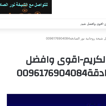
ى وافضل شيخة روحانية نور الصادقة0096176904084
حانية نور الصادقة0096176904084
الكريم-اقوى وافضل
009617