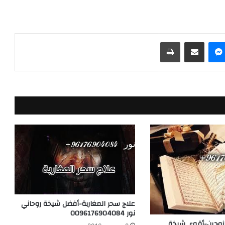
ماسنجر
مشاركة عبر البريد
طباعة
علاج سحر المغاربة-أفضل شيخة روحاني
نور 0096176904084
لزوجين-أقوى شيخة