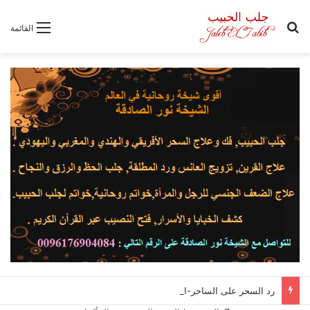
بحث عن
القائمة
رد السحر على الساحر-اقوى وافضل شيخة روحانية نور الصادقة0096176904084