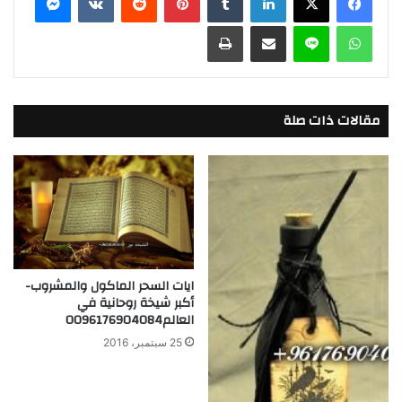
e
l
o
e
واتساب
لاين
مشاركة عبر البريد
طباعة
d
b
o
o
n
o
k
مقالات ذات صلة
ايات السحر الماكول والمشروب-
أكبر شيخة روحانية في
العالم0096176904084
25 سبتمبر، 2016