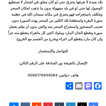
بلاد بعيدة لا تعرفها يحترق حتى لو كان معلق في اشجار لا تستطيع
الوصول لها حتى لو في بلد مجهولة بدون ما تذهب لمكان السحر
وتتكلف باستخراجه فهو يحترق في مكانه سبحان الله في عظمة
سورة البقرة واستطعنا فك الكثير من السحر بهذه السورة بدون
تعذيب المسحور واستخراج السحر منه والجن بدون ان يعلم بفضل
سورة وتقطع الجان المارد وملوك الجن كل ماتقراء ينقطع منه جزأ
وان كان مارد يتقطع الى اجزاء ويخرج من الجسم مع الخروج.
للتواصل والإستفسار
الإتصال بالشيخة نور الصادقة على الرقم التالي
:
هاتف +واتس: 0096176904084
S
E
M
F
h
m
a
a
ar
ai
st
c
فيسبوك
X
لينكدإن
‏Tumblr
بينتيريست
‏Reddit
‏VKontakte
ماسنجر