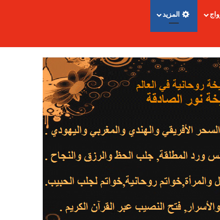
واج
المزيد