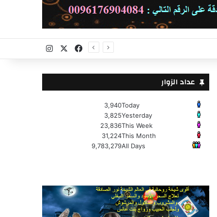
X
فيسبوك
انستقرام
عداد الزوار
3,940
Today
3,825
Yesterday
23,836
This Week
31,224
This Month
9,783,279
All Days