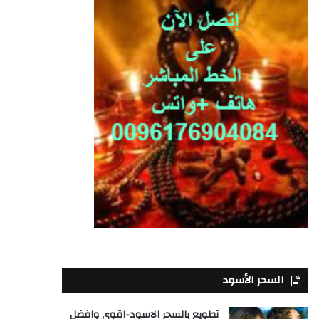
السحر الأسود
تطويع بالسحر الاسود-اقوى وافضل